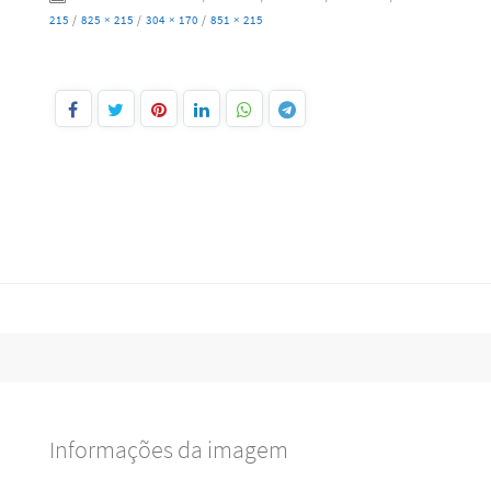
215
/
825 × 215
/
304 × 170
/
851 × 215
Informações da imagem