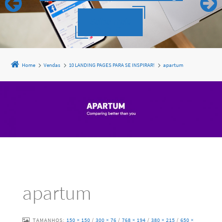
Saiba mais
Home
Vendas
10 LANDING PAGES PARA SE INSPIRAR!
apartum
apartum
TAMANHOS:
150 × 150
/
300 × 76
/
768 × 194
/
380 × 215
/
650 ×