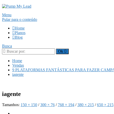
Menu
Pular para o conteúdo
Home
Planos
Blog
Busca
Home
Vendas
9 PLATAFORMAS FANTÁSTICAS PARA FAZER CAMP
iagente
iagente
Tamanhos:
150 × 150
/
300 × 76
/
768 × 194
/
380 × 215
/
650 × 215