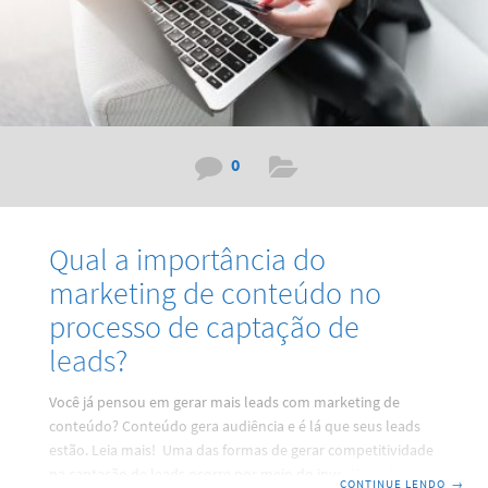
0
Qual a importância do
marketing de conteúdo no
processo de captação de
leads?
Você já pensou em gerar mais leads com marketing de
conteúdo? Conteúdo gera audiência e é lá que seus leads
estão. Leia mais! Uma das formas de gerar competitividade
na captação de leads ocorre por meio do investimento no
CONTINUE LENDO
→