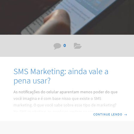
0
SMS Marketing: ainda vale a
pena usar?
As notificações do celular aparentam menos poder do que
você imagina e é com base nisso que existe o SMS
marketing. O que você sabe sobre esse tipo de marketing?
No SMS marketing, os negócios podem se comunicar com os
CONTINUE LENDO
→
clientes ou leads por mensagens de texto. Qualquer
aparelho celular possui um app interno de mensagem e o
seu funcionamento só exige o sinal de uma operadora, nada