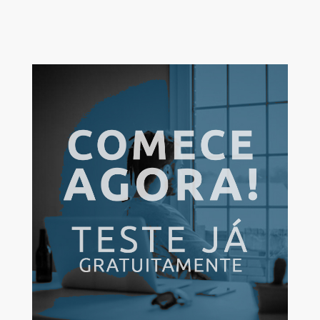
lidam com clientes de forma mais superficial. Dificilmente
há um espaço ou um momento em que os responsáveis
pelos negócios se comunicam diretamente com a clientela.
O que é uma realidade possível nas redes sociais, por isso
dá-se o termo “amplificador de relacionamento”. As
métricas