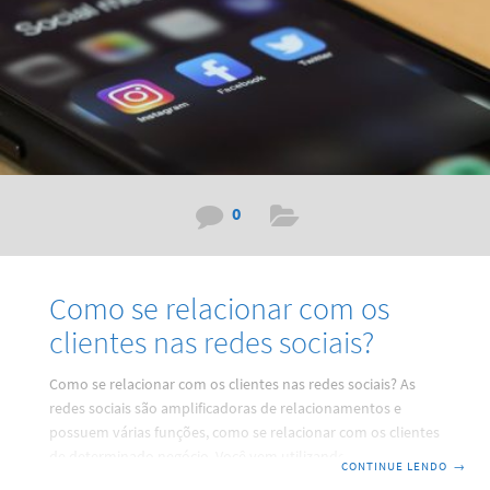
0
Como se relacionar com os
clientes nas redes sociais?
Como se relacionar com os clientes nas redes sociais? As
redes sociais são amplificadoras de relacionamentos e
possuem várias funções, como se relacionar com os clientes
de determinado negócio. Você vem utilizando-as para esse
CONTINUE LENDO
→
fim? Tradicionalmente, empreendedores de lojas físicas